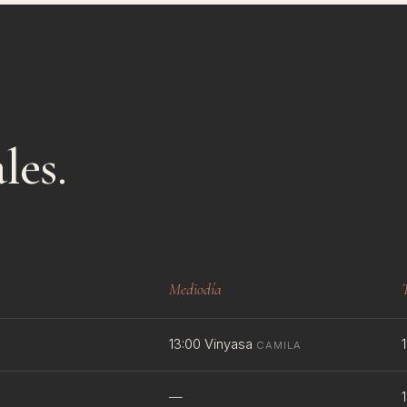
les.
Mediodía
13:00 Vinyasa
CAMILA
—