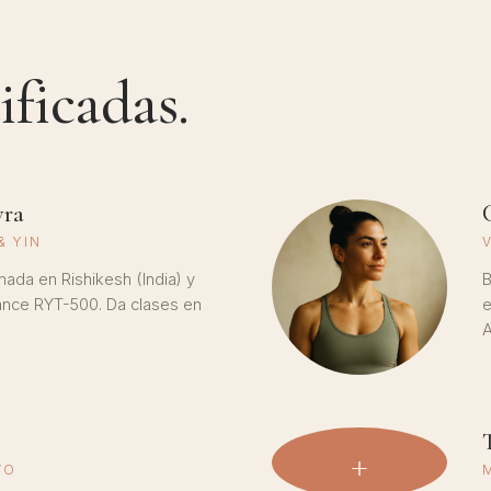
ificadas.
yra
& YIN
mada en Rishikesh (India) y
B
iance RYT-500. Da clases en
e
A
+
VO